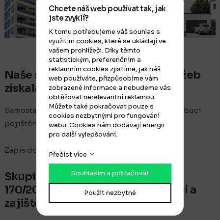
Chcete náš web používat tak, jak
jste zvyklí?
K tomu potřebujeme váš souhlas s
využitím
cookies
, které se ukládají ve
vašem prohlížeči. Díky těmto
statistickým, preferenčním a
reklamním cookies zjistíme, jak náš
Naše společnost pro rozšíření služeb
web používáte, přizpůsobíme vám
získala statut:
zobrazené informace a nebudeme vás
obtěžovat nerelevantní reklamou.
Můžete také pokračovat pouze s
Samostatný zprostředkovatel dle zákona o distribuci
cookies nezbytnými pro fungování
pojištění a zajištění.
webu. Cookies nám dodávají energii
pro další vylepšování.
Zápis do registru lze ověřit na této
adrese
.
Přečíst více
Souhlasím a pokračovat
Skupiny odbornosti dle zákona č.
170/2018 Sb., o distribuci pojištění a
Použít nezbytné
zajištění