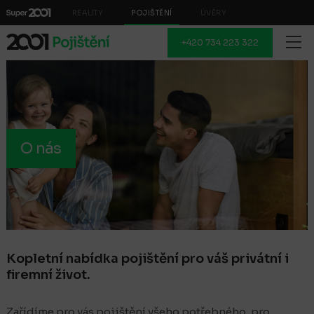
REALITY
POJIŠTĚNÍ
ÚVĚRY
+420 734 223 322
O nás
Kopletní nabídka pojištění pro váš privátní i
firemní život.
Zařídíme pro vás pojištění všeho potřebného, pro